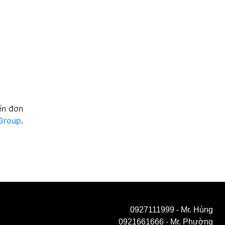
n đơn
Group
.
0927111999
- Mr. Hùng
0921661666
- Mr. Phường