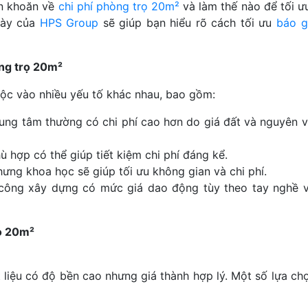
ăn khoăn về
chi phí phòng trọ 20m²
và làm thế nào để tối ư
này của
HPS Group
sẽ giúp bạn hiểu rõ cách tối ưu
báo g
òng trọ 20m²
ộc vào nhiều yếu tố khác nhau, bao gồm:
trung tâm thường có chi phí cao hơn do giá đất và nguyên vậ
hù hợp có thể giúp tiết kiệm chi phí đáng kể.
nhưng khoa học sẽ giúp tối ưu không gian và chi phí.
 công xây dựng có mức giá dao động tùy theo tay nghề v
rọ 20m²
 liệu có độ bền cao nhưng giá thành hợp lý. Một số lựa ch