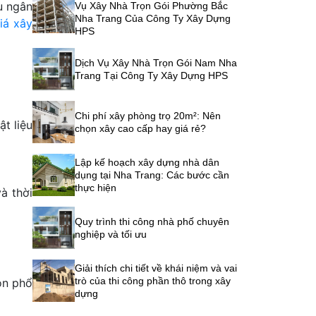
u ngân
Vụ Xây Nhà Trọn Gói Phường Bắc
Nha Trang Của Công Ty Xây Dựng
iá xây
HPS
Dịch Vụ Xây Nhà Trọn Gói Nam Nha
Trang Tại Công Ty Xây Dựng HPS
Chi phí xây phòng trọ 20m²: Nên
t liệu
chọn xây cao cấp hay giá rẻ?
Lập kế hoạch xây dựng nhà dân
dụng tại Nha Trang: Các bước cần
thực hiện
à thời
Quy trình thi công nhà phố chuyên
nghiệp và tối ưu
Giải thích chi tiết về khái niệm và vai
trò của thi công phần thô trong xây
ọn phổ
dựng