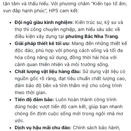
tận tâm và thấu hiểu. Với phương châm “Kiến tạo tổ ấm,
vun đắp hạnh phúc”, HPS cam kết:
Đội ngũ giàu kinh nghiệm:
Kiến trúc sư, kỹ sư và
thợ thi công chuyên nghiệp, am hiểu sâu sắc về
điều kiện xây dựng tại
phường Bắc Nha Trang
.
Giải pháp thiết kế tối ưu:
Mang đến những thiết kế
độc đáo, phù hợp với phong cách sống và tối đa
hóa công năng sử dụng, đồng thời hài hòa với
cảnh quan thiên nhiên và môi trường sống.
Chất lượng vật liệu hàng đầu:
Sử dụng vật liệu có
nguồn gốc rõ ràng, đạt tiêu chuẩn chất lượng cao,
đảm bảo độ bền và tính thẩm mỹ cho công trình
theo thời gian.
Tiến độ đảm bảo:
Luôn hoàn thành công trình
đúng hoặc vượt tiến độ cam kết, giúp bạn nhanh
chóng ổn định cuộc sống mới trong ngôi nhà mơ
ước.
Dịch vụ hậu mãi chu đáo:
Chính sách bảo hành,