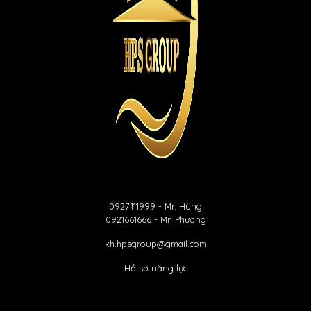
0927111999
- Mr. Hùng
0921661666
- Mr. Phường
kh.hpsgroup@gmail.com
Hồ sơ năng lực