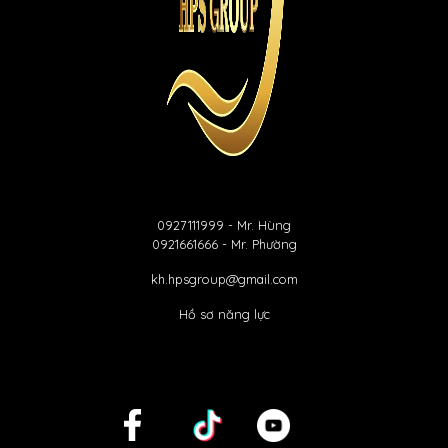
0927111999
- Mr. Hùng
0921661666
- Mr. Phường
kh.hpsgroup@gmail.com
Hồ sơ năng lực