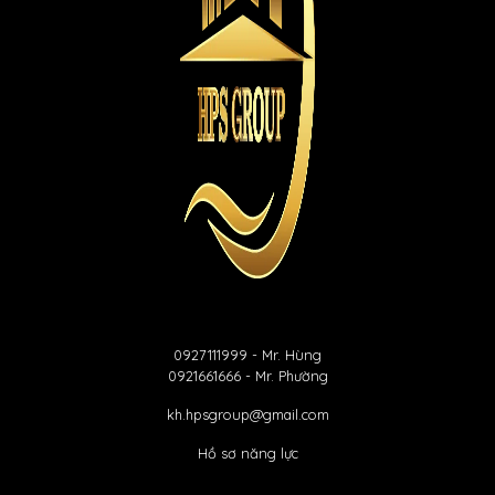
0927111999
- Mr. Hùng
0921661666
- Mr. Phường
kh.hpsgroup@gmail.com
Hồ sơ năng lực