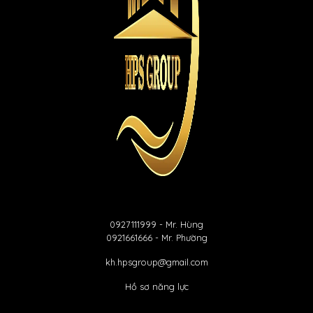
0927111999
- Mr. Hùng
0921661666
- Mr. Phường
kh.hpsgroup@gmail.com
Hồ sơ năng lực