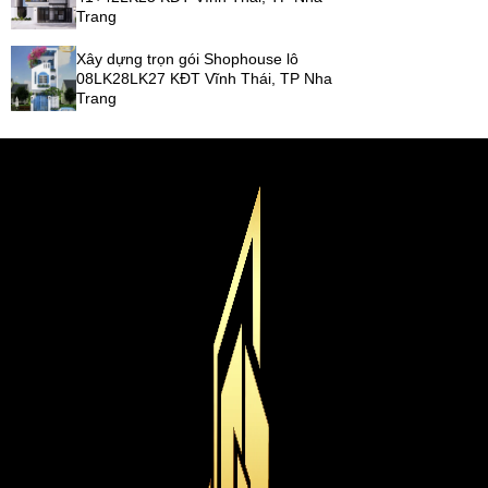
Trang
Xây dựng trọn gói Shophouse lô
08LK28LK27 KĐT Vĩnh Thái, TP Nha
Trang