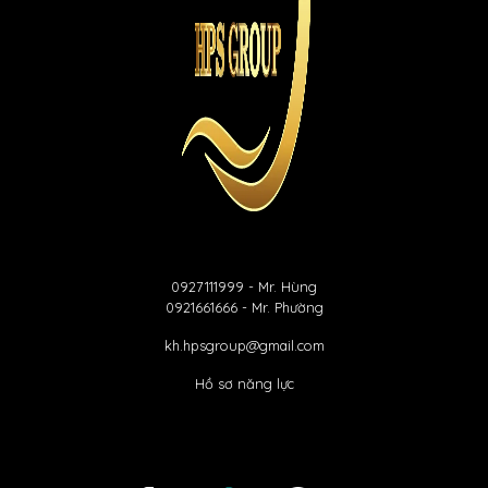
0927111999
- Mr. Hùng
0921661666
- Mr. Phường
kh.hpsgroup@gmail.com
Hồ sơ năng lực