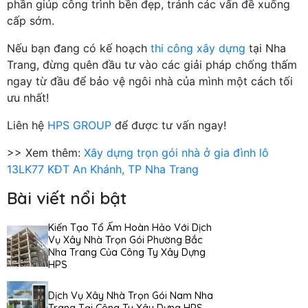
phần giúp công trình bền đẹp, tránh các vấn đề xuống
cấp sớm.
Nếu bạn đang có kế hoạch
thi công xây dựng
tại Nha
Trang, đừng quên đầu tư vào các giải pháp chống thấm
ngay từ đầu để bảo vệ ngôi nhà của mình một cách tối
ưu nhất!
Liên hệ
HPS GROUP
để được tư vấn ngay!
>> Xem thêm:
Xây dựng trọn gói nhà ở gia đình lô
13LK77 KĐT An Khánh, TP Nha Trang
Bài viết nổi bật
Kiến Tạo Tổ Ấm Hoàn Hảo Với Dịch
Vụ Xây Nhà Trọn Gói Phường Bắc
Nha Trang Của Công Ty Xây Dựng
HPS
Dịch Vụ Xây Nhà Trọn Gói Nam Nha