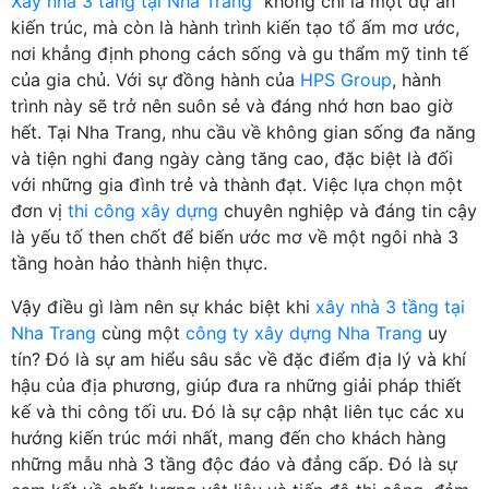
Xây nhà 3 tầng tại Nha Trang
” không chỉ là một dự án
kiến trúc, mà còn là hành trình kiến tạo tổ ấm mơ ước,
nơi khẳng định phong cách sống và gu thẩm mỹ tinh tế
của gia chủ. Với sự đồng hành của
HPS Group
, hành
trình này sẽ trở nên suôn sẻ và đáng nhớ hơn bao giờ
hết. Tại Nha Trang, nhu cầu về không gian sống đa năng
và tiện nghi đang ngày càng tăng cao, đặc biệt là đối
với những gia đình trẻ và thành đạt. Việc lựa chọn một
đơn vị
thi công xây dựng
chuyên nghiệp và đáng tin cậy
là yếu tố then chốt để biến ước mơ về một ngôi nhà 3
tầng hoàn hảo thành hiện thực.
Vậy điều gì làm nên sự khác biệt khi
xây nhà 3 tầng tại
Nha Trang
cùng một
công ty xây dựng Nha Trang
uy
tín? Đó là sự am hiểu sâu sắc về đặc điểm địa lý và khí
hậu của địa phương, giúp đưa ra những giải pháp thiết
kế và thi công tối ưu. Đó là sự cập nhật liên tục các xu
hướng kiến trúc mới nhất, mang đến cho khách hàng
những mẫu nhà 3 tầng độc đáo và đẳng cấp. Đó là sự