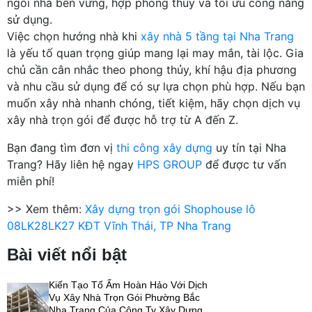
ngôi nhà bền vững, hợp phong thủy và tối ưu công năng
sử dụng.
Việc chọn hướng nhà khi
xây nhà 5 tầng tại Nha Trang
là yếu tố quan trọng giúp mang lại may mắn, tài lộc. Gia
chủ cần cân nhắc theo phong thủy, khí hậu địa phương
và nhu cầu sử dụng để có sự lựa chọn phù hợp. Nếu bạn
muốn xây nhà nhanh chóng, tiết kiệm, hãy chọn dịch vụ
xây nhà trọn gói để được hỗ trợ từ A đến Z.
Bạn đang tìm đơn vị
thi công xây dựng
uy tín tại Nha
Trang? Hãy liên hệ ngay
HPS GROUP
để được tư vấn
miễn phí!
>> Xem thêm:
Xây dựng trọn gói Shophouse lô
08LK28LK27 KĐT Vĩnh Thái, TP Nha Trang
Bài viết nổi bật
Kiến Tạo Tổ Ấm Hoàn Hảo Với Dịch
Vụ Xây Nhà Trọn Gói Phường Bắc
Nha Trang Của Công Ty Xây Dựng