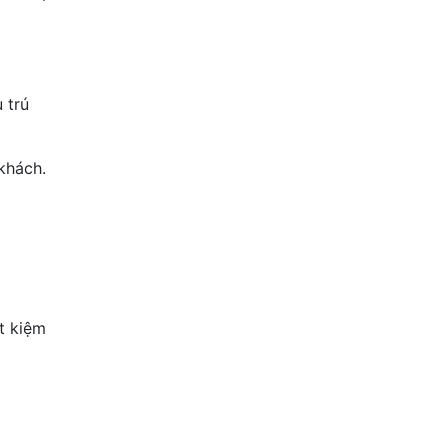
 trú
khách.
t kiệm