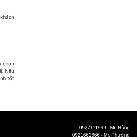
 khách
a chọn
ể. Nếu
nh tốt
0927111999
- Mr. Hùng
0921661666
- Mr. Phường