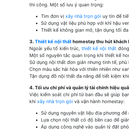
thi công. Một số lưu ý quan trọng:
Tìm đơn vị
xây nhà trọn gói
uy tín để tiế
Sử dụng vật liệu phù hợp với khí hậu ve
Thiết kế không gian mở, tận dụng tối đa
3.
Thiết kế nội thất
homestay thu hút khách
Ngoài yếu tố kiến trúc,
thiết kế nội thất
đóng 
Một số nguyên tắc quan trọng khi thiết kế h
Sử dụng nội thất đơn giản nhưng tinh tế, ph
Chọn màu sắc hài hòa với thiên nhiên như xan
Tận dụng đồ nội thất đa năng để tiết kiệm k
4. Tối ưu chi phí và quản lý tài chính hiệu quả
Việc kiểm soát chi phí từ ban đầu sẽ giúp bạ
khi
xây nhà trọn gói
và vận hành homestay:
Sử dụng nguyên vật liệu địa phương để 
Lựa chọn nội thất có độ bền cao để giảm
Áp dụng công nghệ vào quản lý đặt phòn