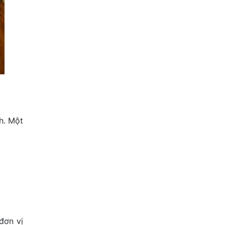
h. Một
đơn vị