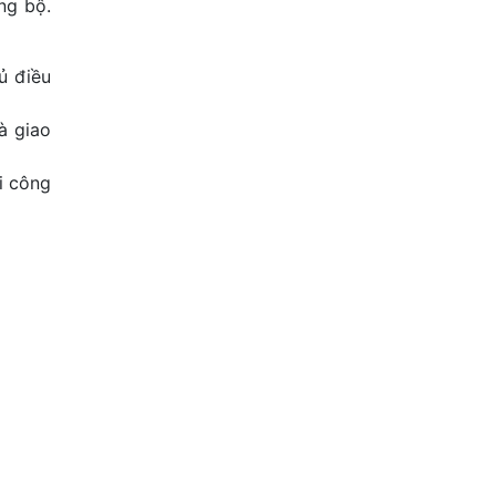
ng bộ.
ủ điều
à giao
i công