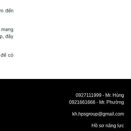
ểm đến
t mang
ẹp, đây
 để có
0927111999
- Mr. Hùng
0921661666
- Mr. Phường
kh.hpsgroup@gmail.com
Hồ sơ năng lực