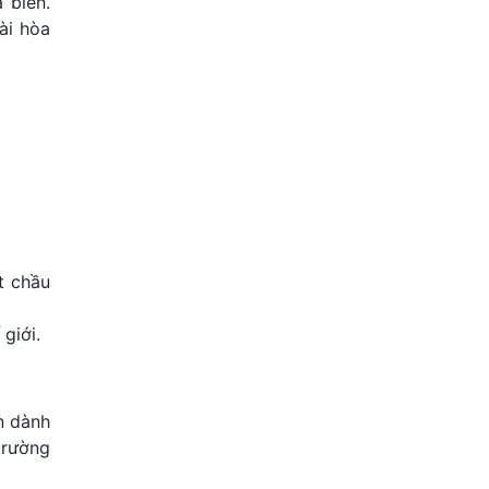
 biển.
ài hòa
t chầu
giới.
n dành
trường