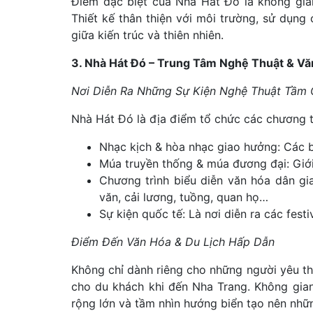
Điểm đặc biệt của Nhà Hát Đó là không gian
Thiết kế thân thiện với môi trường, sử dụng
giữa kiến trúc và thiên nhiên.
3. Nhà Hát Đó – Trung Tâm Nghệ Thuật & V
Nơi Diễn Ra Những Sự Kiện Nghệ Thuật Tầm
Nhà Hát Đó là địa điểm tổ chức các chương t
Nhạc kịch & hòa nhạc giao hưởng: Các b
Múa truyền thống & múa đương đại: Giới
Chương trình biểu diễn văn hóa dân gia
văn, cải lương, tuồng, quan họ…
Sự kiện quốc tế: Là nơi diễn ra các festi
Điểm Đến Văn Hóa & Du Lịch Hấp Dẫn
Không chỉ dành riêng cho những người yêu t
cho du khách khi đến Nha Trang. Không gian
rộng lớn và tầm nhìn hướng biển tạo nên nhữ