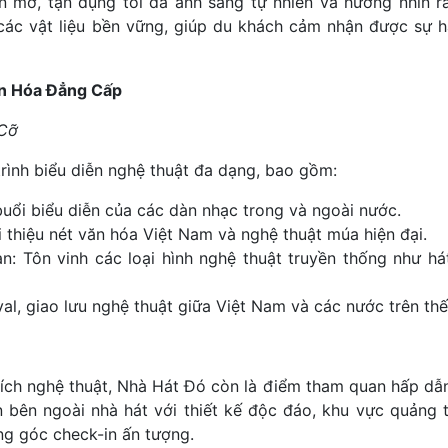
 mở, tận dụng tối đa ánh sáng tự nhiên và hướng nhìn ra
 các vật liệu bền vững, giúp du khách cảm nhận được sự h
ăn Hóa Đẳng Cấp
 Cỡ
rình biểu diễn nghệ thuật đa dạng, bao gồm:
uổi biểu diễn của các dàn nhạc trong và ngoài nước.
 thiệu nét văn hóa Việt Nam và nghệ thuật múa hiện đại.
n: Tôn vinh các loại hình nghệ thuật truyền thống như há
val, giao lưu nghệ thuật giữa Việt Nam và các nước trên thế 
hích nghệ thuật, Nhà Hát Đó còn là điểm tham quan hấp dẫ
 bên ngoài nhà hát với thiết kế độc đáo, khu vực quảng 
ng góc check-in ấn tượng.