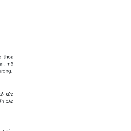
o thoa
ại, mô
tượng.
có sức
ến các