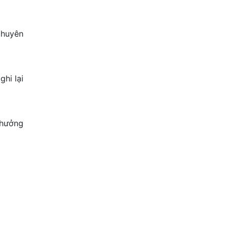
chuyên
hi lại
thưởng