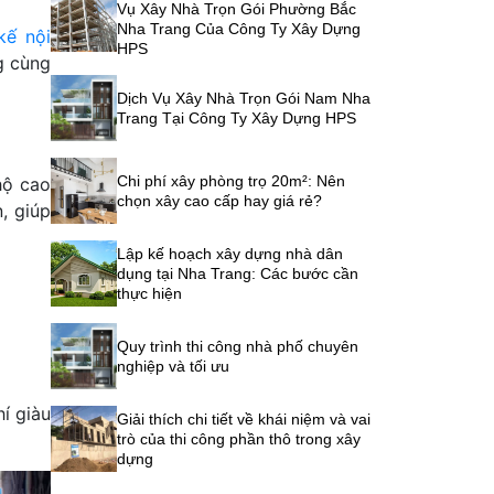
Vụ Xây Nhà Trọn Gói Phường Bắc
Nha Trang Của Công Ty Xây Dựng
 kế nội
HPS
g cùng
Dịch Vụ Xây Nhà Trọn Gói Nam Nha
Trang Tại Công Ty Xây Dựng HPS
Chi phí xây phòng trọ 20m²: Nên
hộ cao
chọn xây cao cấp hay giá rẻ?
, giúp
Lập kế hoạch xây dựng nhà dân
dụng tại Nha Trang: Các bước cần
thực hiện
Quy trình thi công nhà phố chuyên
nghiệp và tối ưu
í giàu
Giải thích chi tiết về khái niệm và vai
trò của thi công phần thô trong xây
dựng