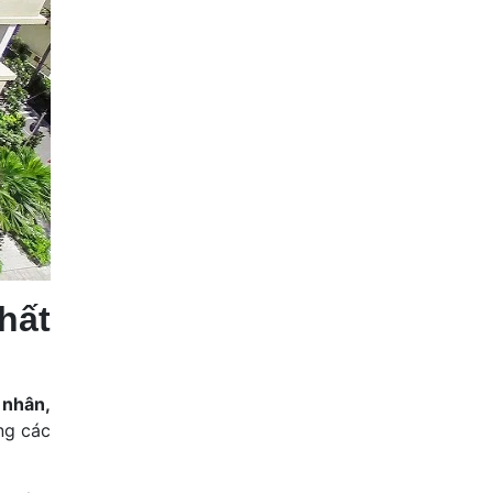
hất
 nhân,
ng các