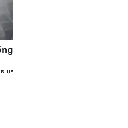
ống
I BLUE