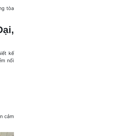
ng tòa
ại,
iết kế
ểm nổi
uôn cảm