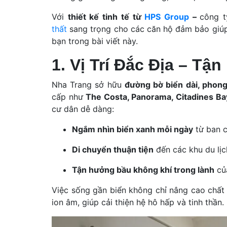
Với
thiết kế tinh tế từ
HPS Group
–
công t
thất
sang trọng cho các căn hộ đảm bảo giú
bạn trong bài viết này.
1. Vị Trí Đắc Địa – T
Nha Trang sở hữu
đường bờ biển dài, phong
cấp như
The Costa, Panorama, Citadines Ba
cư dân dễ dàng:
Ngắm nhìn biển xanh mỗi ngày
từ ban c
Di chuyển thuận tiện
đến các khu du lịc
Tận hưởng bầu không khí trong lành
của
Việc sống gần biển không chỉ nâng cao chấ
ion âm, giúp cải thiện hệ hô hấp và tinh thần.