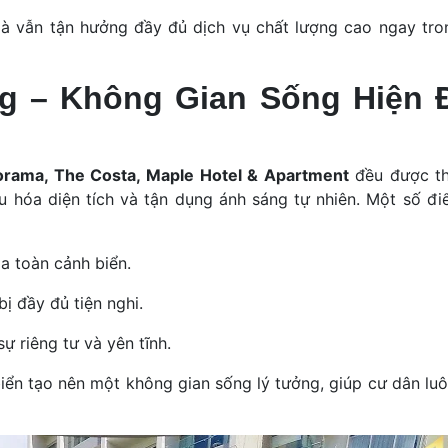
à vẫn tận hưởng đầy đủ dịch vụ chất lượng cao ngay tro
ng – Không Gian Sống Hiện Đ
orama, The Costa, Maple Hotel & Apartment
đều được th
ưu hóa diện tích và tận dụng ánh sáng tự nhiên. Một số đi
a toàn cảnh biển.
bị đầy đủ tiện nghi.
ự riêng tư và yên tĩnh.
n biển tạo nên một không gian sống lý tưởng, giúp cư dân l