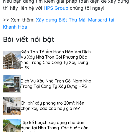
Nếu bạn đang tìm kiếm giải pháp toàn diện để xây dựng
thì hãy liên hệ với
HPS Group
chúng tôi ngày!
>> Xem thêm:
Xây dựng Biệt Thự Mái Mansard tại
Khánh Hòa
Bài viết nổi bật
Kiến Tạo Tổ Ấm Hoàn Hảo Với Dịch
Vụ Xây Nhà Trọn Gói Phường Bắc
Nha Trang Của Công Ty Xây Dựng
HPS
Dịch Vụ Xây Nhà Trọn Gói Nam Nha
Trang Tại Công Ty Xây Dựng HPS
Chi phí xây phòng trọ 20m²: Nên
chọn xây cao cấp hay giá rẻ?
Lập kế hoạch xây dựng nhà dân
dụng tại Nha Trang: Các bước cần