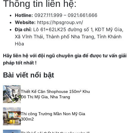
Thông tin liên hệ:
Hotline:
0927.111.999 – 0921.661.666
Website:
https://hpsgroup.vn/
Địa chỉ:
Lô 61+62LK25 đường số 1, KĐT Mỹ Gia,
Xã Vĩnh Thái, Thành phố Nha Trang, Tỉnh Khánh
Hòa
Hãy liên hệ với đội ngũ chuyên gia để được tư vấn giải
pháp tốt nhất !
Bài viết nổi bật
Thiết Kế Căn Shophouse 150m² Khu
Đô Thị Mỹ Gia, Nha Trang
Thi công Trường Mần Non Mỹ Gia
300m2