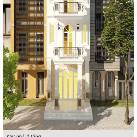
Xây nhà 4 tầng