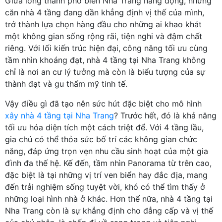
Giữa lòng thành phố biển Nha Trang năng động, những
căn nhà 4 tầng đang dần khẳng định vị thế của mình,
trở thành lựa chọn hàng đầu cho những ai khao khát
một không gian sống rộng rãi, tiện nghi và đậm chất
riêng. Với lối kiến trúc hiện đại, công năng tối ưu cùng
tầm nhìn khoáng đạt, nhà 4 tầng tại Nha Trang không
chỉ là nơi an cư lý tưởng mà còn là biểu tượng của sự
thành đạt và gu thẩm mỹ tinh tế.
Vậy điều gì đã tạo nên sức hút đặc biệt cho mô hình
xây nhà 4 tầng tại Nha Trang
? Trước hết, đó là khả năng
tối ưu hóa diện tích một cách triệt để. Với 4 tầng lầu,
gia chủ có thể thỏa sức bố trí các không gian chức
năng, đáp ứng trọn vẹn nhu cầu sinh hoạt của một gia
đình đa thế hệ. Kế đến, tầm nhìn Panorama từ trên cao,
đặc biệt là tại những vị trí ven biển hay đắc địa, mang
đến trải nghiệm sống tuyệt vời, khó có thể tìm thấy ở
những loại hình nhà ở khác. Hơn thế nữa, nhà 4 tầng tại
Nha Trang còn là sự khẳng định cho đẳng cấp và vị thế