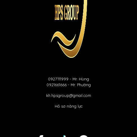
0927111999
- Mr. Hùng
0921661666
- Mr. Phường
kh.hpsgroup@gmail.com
Hồ sơ năng lực