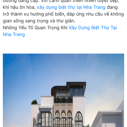
dưỡng đẳng cấp. Với cảnh quan thiên nhiên tuyệt đẹp,
khí hậu ôn hòa,
xây dựng biệt thự tại Nha Trang
đang
trở thành xu hướng phổ biến, đáp ứng nhu cầu về không
gian sống sang trọng và thư giãn.
Những Yếu Tố Quan Trọng Khi
Xây Dựng Biệt Thự Tại
Nha Trang