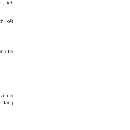
i, tích
hi kết
ình thi
về chi
ễ dàng