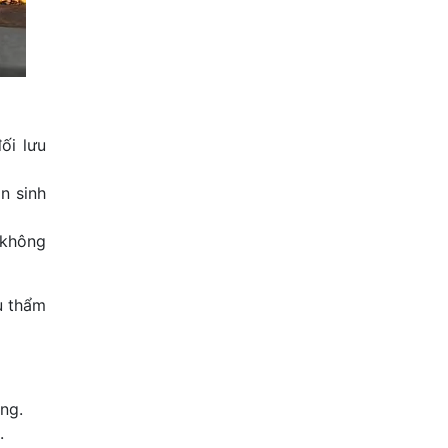
ối lưu
n sinh
 không
u thẩm
ng.
.