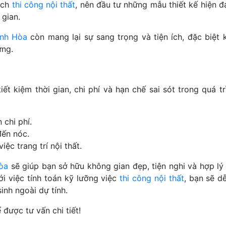
ạch
thi công nội thất
, nên đầu tư những mẫu thiết kế hiện đạ
 gian.
ánh Hòa
còn mang lại sự sang trọng và tiện ích, đặc biệt k
ững.
iết kiệm thời gian, chi phí và hạn chế sai sót trong quá tr
 chi phí.
ến nóc.
ệc trang trí nội thất.
òa
sẽ giúp bạn sở hữu không gian đẹp, tiện nghi và hợp lý 
i việc tính toán kỹ lưỡng việc
thi công nội thất
, bạn sẽ d
inh ngoài dự tính.
 được tư vấn chi tiết!