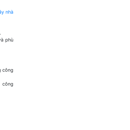
ây nhà
.
và phù
g công
ộ công