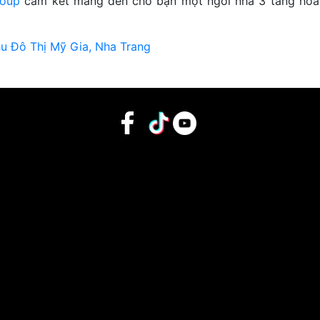
oup
cam kết mang đến cho bạn một ngôi nhà 3 tầng hoà
u Đô Thị Mỹ Gia, Nha Trang