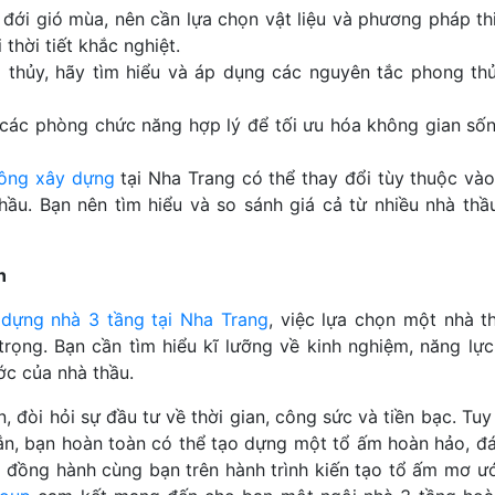
 đới gió mùa, nên cần lựa chọn vật liệu và phương pháp th
hời tiết khắc nghiệt.
thủy, hãy tìm hiểu và áp dụng các nguyên tắc phong th
 các phòng chức năng hợp lý để tối ưu hóa không gian sốn
công xây dựng
tại Nha Trang có thể thay đổi tùy thuộc vào
à thầu. Bạn nên tìm hiểu và so sánh giá cả từ nhiều nhà th
n
dựng nhà 3 tầng tại Nha Trang
, việc lựa chọn một nhà th
rọng. Bạn cần tìm hiểu kĩ lưỡng về kinh nghiệm, năng lực
ớc của nhà thầu.
, đòi hỏi sự đầu tư về thời gian, công sức và tiền bạc. Tuy
đắn, bạn hoàn toàn có thể tạo dựng một tổ ấm hoàn hảo, đ
p
đồng hành cùng bạn trên hành trình kiến tạo tổ ấm mơ ướ