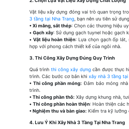
2. Chọn Lựa Vật Liệu Xây Dựng Chất Lượng
Vật liệu xây dựng đóng vai trò quan trọng t
3 tầng tại Nha Trang
, bạn nên ưu tiên sử dụng
• Xi măng, sắt thép
: Chọn các thương hiệu uy
•
Gạch xây
: Sử dụng gạch tuynel hoặc gạch k
•
Vật liệu hoàn thiện
: Lựa chọn gạch ốp lát, 
hợp với phong cách thiết kế của ngôi nhà.
3. Thi Công Xây Dựng Đúng Quy Trình
Quá trình
thi công xây dựng
cần được thực hi
trình. Các bước cơ bản khi
xây nhà 3 tầng tạ
• Thi công phần móng:
Đảm bảo móng nhà c
trình.
• Thi công phần thô:
Xây dựng khung nhà, tườ
•
Thi công phần hoàn thiện
: Hoàn thiện các 
• Nghiệm thu và bàn giao:
Kiểm tra kỹ lưỡng 
4. Lưu Ý Khi Xây Nhà 3 Tầng Tại Nha Trang