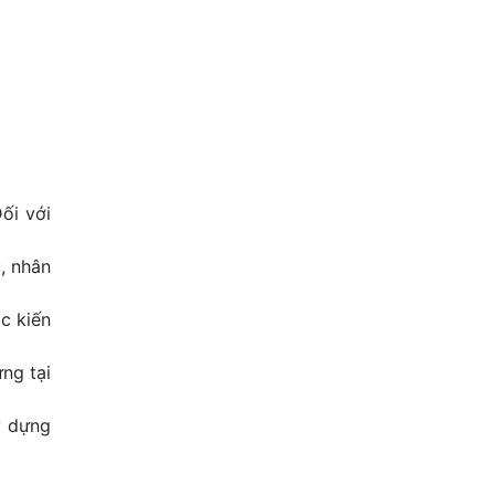
ối với
u, nhân
c kiến
ng tại
y dựng