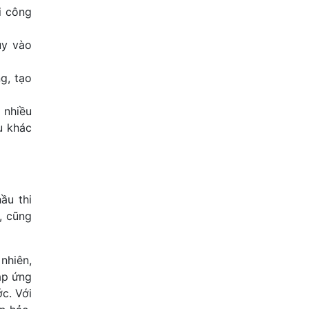
i công
ủy vào
g, tạo
 nhiều
ầu khác
ầu thi
, cũng
 nhiên,
áp ứng
c. Với