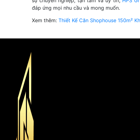
sự chuyên nghiệp, tận tâm và uy tín,
HPS Gr
đáp ứng mọi nhu cầu và mong muốn.
Xem thêm:
Thiết Kế Căn Shophouse 150m² Kh