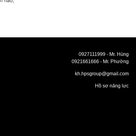
n hảo,
0927111999
- Mr. Hùng
0921661666
- Mr. Phường
kh.hpsgroup@gmail.com
Hồ sơ năng lực