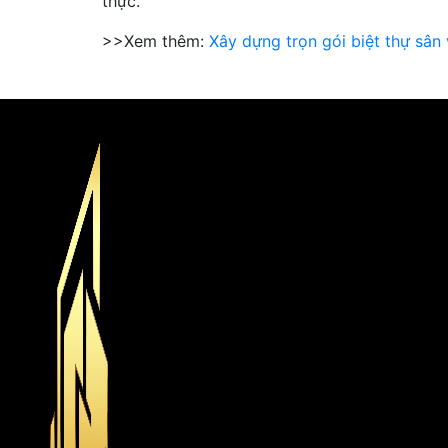
thực.
>>Xem thêm:
Xây dựng trọn gói biệt thự sân