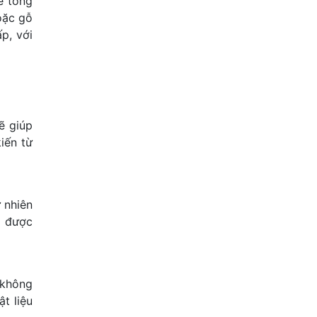
ê tông
oặc gỗ
p, với
ẽ giúp
iến từ
 nhiên
ó được
 không
t liệu