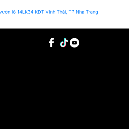
 vườn lô 14LK34 KĐT Vĩnh Thái, TP Nha Trang