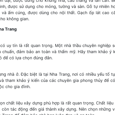
ện đại, được dùng cho khung nhà, cầu thang và lan can. B
ình, được sử dụng cho móng, tường và sàn. Gỗ tự nhiên h
 và ấm cúng, được dùng cho nội thất. Gạch ốp lát cao cấ
cho không gian.
Nha Trang
có uy tín là rất quan trọng. Một nhà thầu chuyên nghiệp s
êu chuẩn, đảm bảo an toàn và thẩm mỹ. Hãy tham khảo ý k
ó để có lựa chọn đúng đắn.
ng nhà ở. Đặc biệt là tại Nha Trang, nơi có nhiều yếu tố tự
và tham khảo ý kiến của các chuyên gia phong thủy để c
ộc cho gia đình.
họn chất liệu xây dựng phù hợp là rất quan trọng. Chất liệu
 còn tác động đến giá thành xây dựng. Nên chọn những vậ