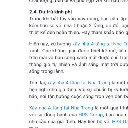
chất lượng, bền bỉ và phù hợp với khí hậu N
2.4. Dự trù kinh phí
Trước khi bắt tay vào xây dựng, bạn cần lập 
kém hơn so với nhà 1 hoặc 2 tầng, do đó, bạn
thiết kế đến hoàn thiện. Hãy tham khảo báo gi
Hiện nay, xu hướng
xây nhà 4 tầng tại Nha T
xanh. Các không gian được thiết kế mở, liên
trên mái và ban công xanh mát được chú trọn
thông gió tự nhiên và ánh sáng mặt trời đượ
sống trong lành.
Tóm lại,
xây nhà 4 tầng tại Nha Trang
là một 
tiện nghi cho gia đình. Với sự chuẩn bị kỹ lư
hảo, nơi tận hưởng cuộc sống trọn vẹn bên b
Xây nhà 4 tầng tại Nha Trang
là một quá trình
với sự đồng hành của
HPS Group
, bạn hoàn
nhu cầu của gia đình. Hãy liên hệ với
HPS G