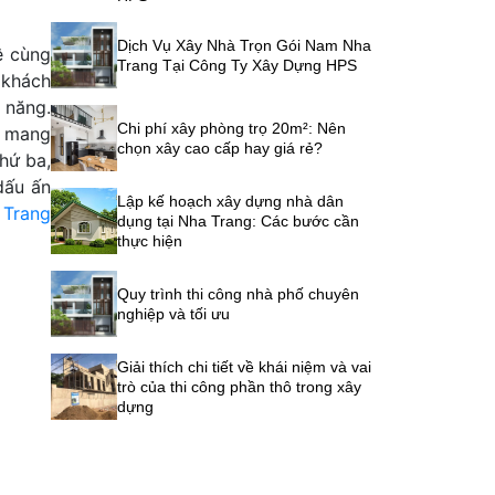
Dịch Vụ Xây Nhà Trọn Gói Nam Nha
ệ cùng
Trang Tại Công Ty Xây Dựng HPS
 khách
 năng.
Chi phí xây phòng trọ 20m²: Nên
, mang
chọn xây cao cấp hay giá rẻ?
hứ ba,
dấu ấn
Lập kế hoạch xây dựng nhà dân
 Trang
dụng tại Nha Trang: Các bước cần
thực hiện
Quy trình thi công nhà phố chuyên
nghiệp và tối ưu
Giải thích chi tiết về khái niệm và vai
trò của thi công phần thô trong xây
dựng