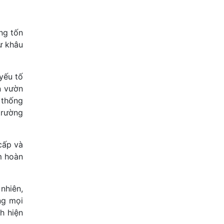
ng tốn
ừ khâu
yếu tố
n vườn
 thống
trường
cấp và
ấm hoàn
 nhiên,
ng mọi
h hiện