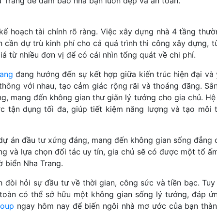
ha Trang để đảm bảo nhà bạn luôn đẹp và an toàn.
kế hoạch tài chính rõ ràng. Việc xây dựng nhà 4 tầng thườ
 cần dự trù kinh phí cho cả quá trình thi công xây dựng, t
á từ nhiều đơn vị để có cái nhìn tổng quát về chi phí.
rang
đang hướng đến sự kết hợp giữa kiến trúc hiện đại và 
 thông với nhau, tạo cảm giác rộng rãi và thoáng đãng. Sâ
g, mang đến không gian thư giãn lý tưởng cho gia chủ. Hệ
c tận dụng tối đa, giúp tiết kiệm năng lượng và tạo môi 
dự án đầu tư xứng đáng, mang đến không gian sống đẳng 
ỡng và lựa chọn đối tác uy tín, gia chủ sẽ có được một tổ 
ờ biển Nha Trang.
 đòi hỏi sự đầu tư về thời gian, công sức và tiền bạc. Tuy
 toàn có thể sở hữu một không gian sống lý tưởng, đáp ứ
roup
ngay hôm nay để biến ngôi nhà mơ ước của bạn thàn