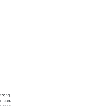
trọng.
n can.