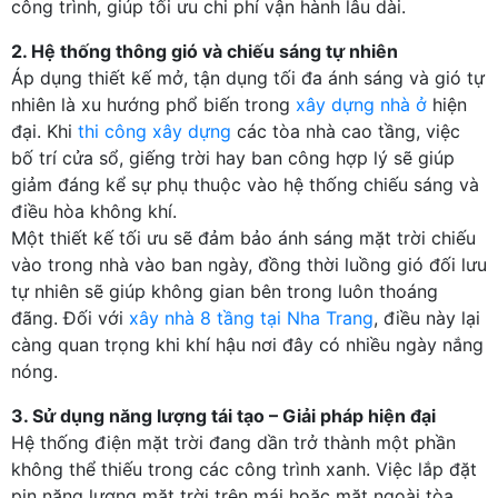
công trình, giúp tối ưu chi phí vận hành lâu dài.
2. Hệ thống thông gió và chiếu sáng tự nhiên
Áp dụng thiết kế mở, tận dụng tối đa ánh sáng và gió tự
nhiên là xu hướng phổ biến trong
xây dựng nhà ở
hiện
đại. Khi
thi công xây dựng
các tòa nhà cao tầng, việc
bố trí cửa sổ, giếng trời hay ban công hợp lý sẽ giúp
giảm đáng kể sự phụ thuộc vào hệ thống chiếu sáng và
điều hòa không khí.
Một thiết kế tối ưu sẽ đảm bảo ánh sáng mặt trời chiếu
vào trong nhà vào ban ngày, đồng thời luồng gió đối lưu
tự nhiên sẽ giúp không gian bên trong luôn thoáng
đãng. Đối với
xây nhà 8 tầng tại Nha Trang
, điều này lại
càng quan trọng khi khí hậu nơi đây có nhiều ngày nắng
nóng.
3. Sử dụng năng lượng tái tạo – Giải pháp hiện đại
Hệ thống điện mặt trời đang dần trở thành một phần
không thể thiếu trong các công trình xanh. Việc lắp đặt
pin năng lượng mặt trời trên mái hoặc mặt ngoài tòa