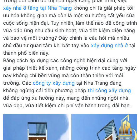
Trong bối cảnh đô thị hóa ngày càng phát triển, việc
xây nhà 8 tầng tại Nha Trang
không chỉ là giải pháp tối
ưu hóa không gian mà còn là một xu hướng tất yếu của
cuộc sống hiện đại. Tuy nhiên, làm thế nào để công trình
vừa đáp ứng nhu cầu sinh hoạt, vừa tiết kiệm điện năng
và bảo vệ môi trường? Đây chính là câu hỏi mà nhiều
chủ đầu tư quan tâm khi bắt tay vào
xây dựng nhà ở
tại
thành phố biển này.
Bằng cách áp dụng các công nghệ hiện đại cùng với
giải pháp thiết kế xanh, những công trình cao tầng ngày
nay không chỉ bền vững mà còn thân thiện với môi
trường. Các
công ty xây dựng
tại Nha Trang đang
không ngừng cải tiến phương pháp
thi công xây dựng
để đáp ứng xu hướng này, mang đến những ngôi nhà
vừa đẹp, vừa tiết kiệm chi phí vận hành trong dài hạn.