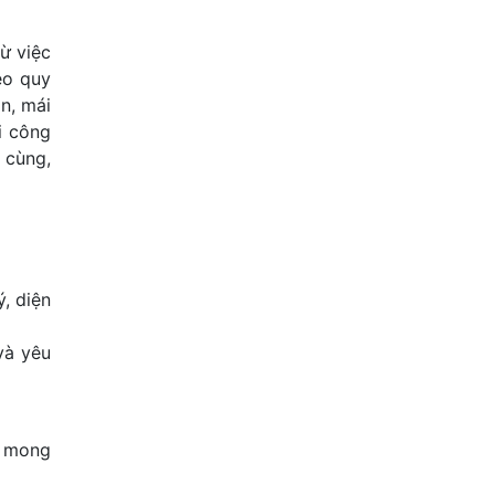
ừ việc
eo quy
n, mái
i công
 cùng,
ý, diện
và yêu
g mong