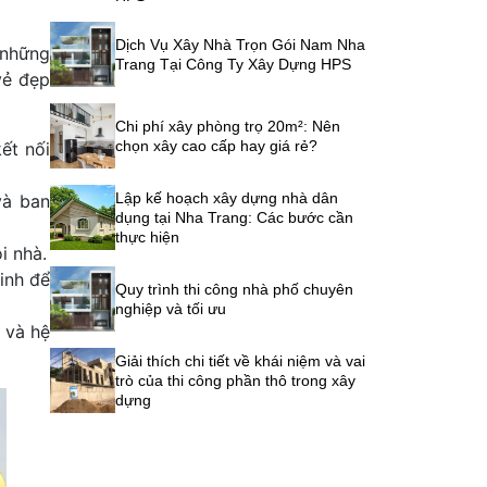
Dịch Vụ Xây Nhà Trọn Gói Nam Nha
 những
Trang Tại Công Ty Xây Dựng HPS
vẻ đẹp
Chi phí xây phòng trọ 20m²: Nên
chọn xây cao cấp hay giá rẻ?
ết nối
Lập kế hoạch xây dựng nhà dân
và ban
dụng tại Nha Trang: Các bước cần
thực hiện
i nhà.
inh để
Quy trình thi công nhà phố chuyên
nghiệp và tối ưu
i và hệ
Giải thích chi tiết về khái niệm và vai
trò của thi công phần thô trong xây
dựng