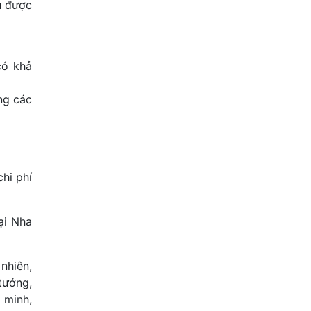
u được
có khả
ng các
hi phí
ại Nha
 nhiên,
tưởng,
 minh,