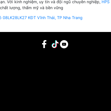
bạn. Với kinh nghiệm, uy tín và đội ngũ chuyên nghiệp,
HPS 
chất lượng, thẩm mỹ và bền vững
lô 08LK28LK27 KĐT Vĩnh Thái, TP Nha Trang