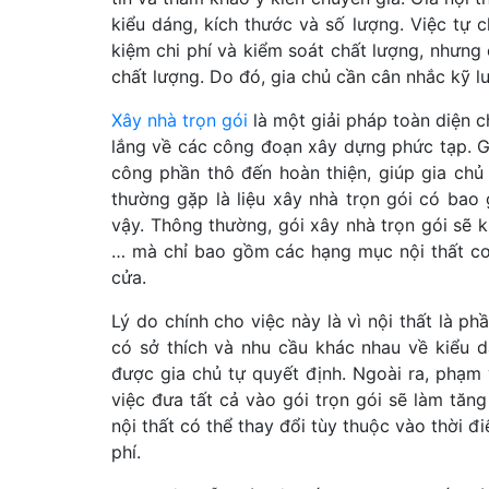
kiểu dáng, kích thước và số lượng. Việc tự c
kiệm chi phí và kiểm soát chất lượng, nhưng 
chất lượng. Do đó, gia chủ cần cân nhắc kỹ l
Xây nhà trọn gói
là một giải pháp toàn diện 
lắng về các công đoạn xây dựng phức tạp. Gói
công phần thô đến hoàn thiện, giúp gia chủ t
thường gặp là liệu xây nhà trọn gói có bao 
vậy. Thông thường, gói xây nhà trọn gói sẽ
… mà chỉ bao gồm các hạng mục nội thất cơ bả
cửa.
Lý do chính cho việc này là vì nội thất là p
có sở thích và nhu cầu khác nhau về kiểu d
được gia chủ tự quyết định. Ngoài ra, phạm v
việc đưa tất cả vào gói trọn gói sẽ làm tăng
nội thất có thể thay đổi tùy thuộc vào thời đ
phí.