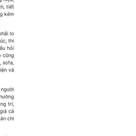
, tiết
ng kém
hải lo
c, thi
âu hỏi
o cũng
 sofa,
iện và
 người
thường
g trí,
giá cả
oán chi