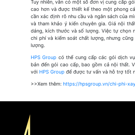
Tuy nhiên, vẫn có một số đơn vị cung cấp gó
cao hơn và được thiết kế theo một phong các
cần xác định rõ nhu cầu và ngân sách của mìn
và tham khảo ý kiến chuyên gia. Giá nội thất
dáng, kích thước và số lượng. Việc tự chọn n
chi phí và kiểm soát chất lượng, nhưng cũng 
lượng.
HPS Group
có thể cung cấp các gói dịch vụ
bản đến gói cao cấp, bao gồm cả nội thất. 
với
HPS Group
để được tư vấn và hỗ trợ tốt n
>>Xem thêm:
https://hpsgroup.vn/chi-phi-