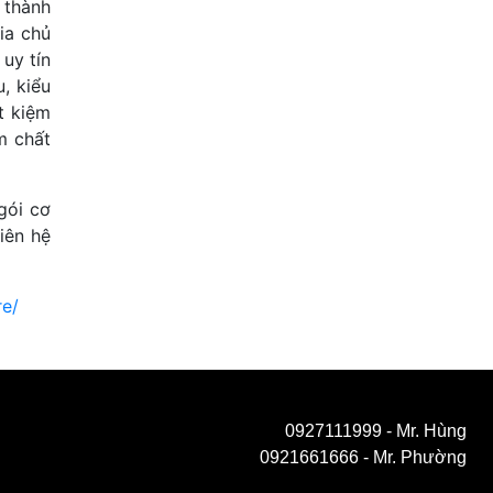
 thành
gia chủ
uy tín
, kiểu
t kiệm
m chất
gói cơ
iên hệ
re/
0927111999
- Mr. Hùng
0921661666
- Mr. Phường