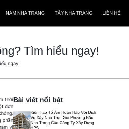
NAM NHA TRANG
TÂY NHA TRANG
LIÊN HỆ
ông? Tìm hiểu ngay!
iểu ngay!
Bài viết nổi bật
m thời
ột đơn
Kiến Tạo Tổ Ấm Hoàn Hảo Với Dịch
không.
Vụ Xây Nhà Trọn Gói Phường Bắc
g phần
Nha Trang Của Công Ty Xây Dựng
hạm vi
HPS