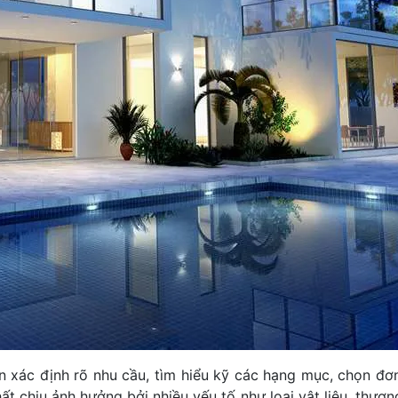
ần xác định rõ nhu cầu, tìm hiểu kỹ các hạng mục, chọn đơn
ất chịu ảnh hưởng bởi nhiều yếu tố như loại vật liệu, thươn