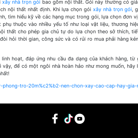
i
xây nhà trọn gói
bao gồm nội thất. Gói này thường có giá
h nội thất nhất định. Khi lựa chọn gói
xây nhà trọn gói
, 
h, tìm hiểu kỹ về các hạng mục trong gói, lựa chọn đơn vị 
 phụ thuộc vào nhiều yếu tố như loại vật liệu, thương hiệu
ội thất cho phép gia chủ tự do lựa chọn theo sở thích, tiế
đòi hỏi thời gian, công sức và có rủi ro mua phải hàng ké
 linh hoạt, đáp ứng nhu cầu đa dạng của khách hàng, từ 
Vì vậy, để có một ngôi nhà hoàn hảo như mong muốn, hãy l
hất!
xay-phong-tro-20m%c2%b2-nen-chon-xay-cao-cap-hay-gia-