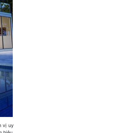
 vị uy
g hiệu,