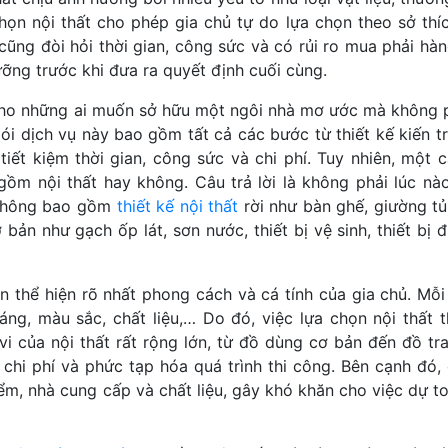
họn nội thất cho phép gia chủ tự do lựa chọn theo sở thích
cũng đòi hỏi thời gian, công sức và có rủi ro mua phải hà
ưỡng trước khi đưa ra quyết định cuối cùng.
cho những ai muốn sở hữu một ngôi nhà mơ ước mà không p
 dịch vụ này bao gồm tất cả các bước từ thiết kế kiến trú
iết kiệm thời gian, công sức và chi phí. Tuy nhiên, một c
gồm nội thất hay không. Câu trả lời là không phải lúc nà
 không bao gồm
thiết kế nội thất
rời như bàn ghế, giường tủ,
n như gạch ốp lát, sơn nước, thiết bị vệ sinh, thiết bị đ
hần thể hiện rõ nhất phong cách và cá tính của gia chủ. Mỗi
áng, màu sắc, chất liệu,… Do đó, việc lựa chọn nội thất 
i của nội thất rất rộng lớn, từ đồ dùng cơ bản đến đồ tran
 chi phí và phức tạp hóa quá trình thi công. Bên cạnh đó, 
iểm, nhà cung cấp và chất liệu, gây khó khăn cho việc dự t