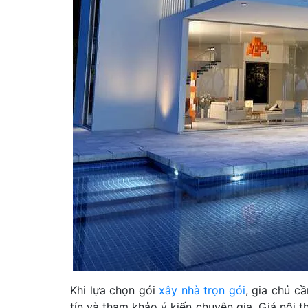
Khi lựa chọn gói
xây nhà trọn gói
, gia chủ c
tín và tham khảo ý kiến chuyên gia. Giá nội th