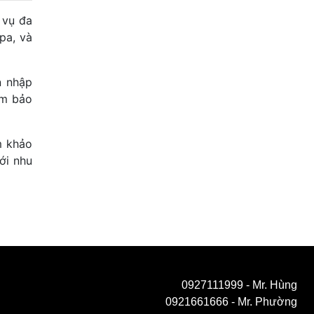
 vụ đa
pa, và
n nhập
ảm bảo
m khảo
ới nhu
0927111999
- Mr. Hùng
0921661666
- Mr. Phường