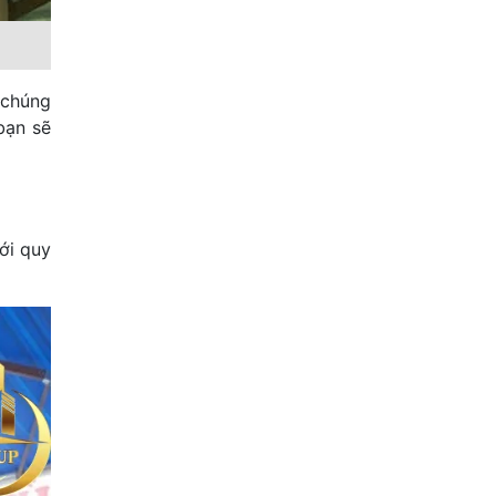
 chúng
bạn sẽ
ới quy